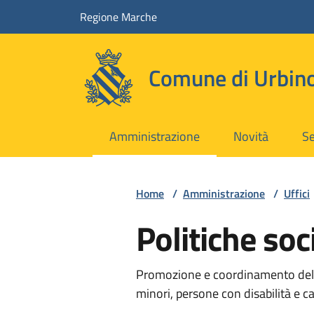
Vai ai contenuti
Vai al footer
Regione Marche
Comune di Urbin
Amministrazione
Novità
Se
Home
/
Amministrazione
/
Uffici
Politiche soci
Promozione e coordinamento delle p
minori, persone con disabilità e c