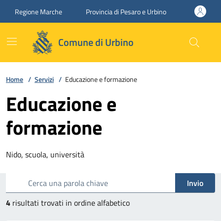
Vai ai contenuti
Vai al footer
Regione Marche
Provincia di Pesaro e Urbino
Comune di Urbino
Home
/
Servizi
/
Educazione e formazione
Educazione e
formazione
Nido, scuola, università
Esplora tutti i servizi
Cerca una parola chiave
Invio
4
risultati trovati in ordine alfabetico