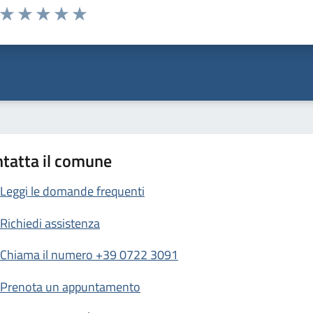
Valuta da 1 a 5 stelle la pagina
Valuta 1 stelle su 5
Valuta 2 stelle su 5
Valuta 3 stelle su 5
Valuta 4 stelle su 5
Valuta 5 stelle su 5
tatta il comune
Leggi le domande frequenti
Richiedi assistenza
Chiama il numero +39 0722 3091
Prenota un appuntamento