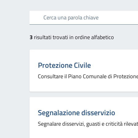
Esplora tutti i serv
Cerca una parola chiave
3
risultati trovati in ordine alfabetico
Categoria:
Protezione Civile
Consultare il Piano Comunale di Protezione
Categoria:
Segnalazione disservizio
Segnalare disservizi, guasti e criticità rilev