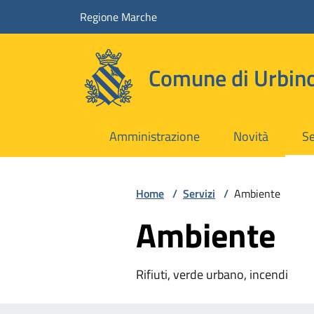
Vai ai contenuti
Vai al footer
Regione Marche
Comune di Urbin
Amministrazione
Novità
Se
Home
/
Servizi
/
Ambiente
Ambiente
Rifiuti, verde urbano, incendi