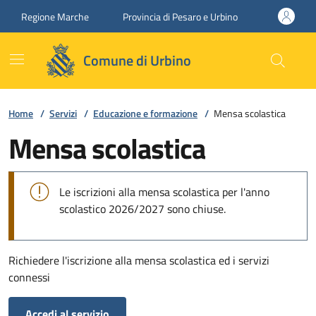
Vai ai contenuti
Vai al footer
Regione Marche
Provincia di Pesaro e Urbino
Comune di Urbino
Home
/
Servizi
/
Educazione e formazione
/
Mensa scolastica
Mensa scolastica
Le iscrizioni alla mensa scolastica per l'anno
scolastico 2026/2027 sono chiuse.
Richiedere l'iscrizione alla mensa scolastica ed i servizi
connessi
Accedi al servizio