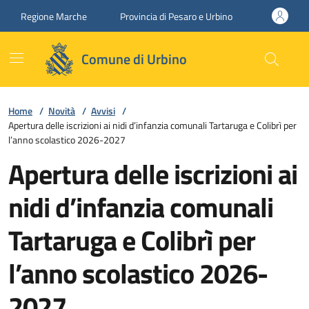
Vai ai contenuti
Vai al footer
Regione Marche
Provincia di Pesaro e Urbino
Comune di Urbino
Home
/
Novità
/
Avvisi
/
Apertura delle iscrizioni ai nidi d’infanzia comunali Tartaruga e Colibrì per
l’anno scolastico 2026-2027
Apertura delle iscrizioni ai
nidi d’infanzia comunali
Tartaruga e Colibrì per
l’anno scolastico 2026-
2027