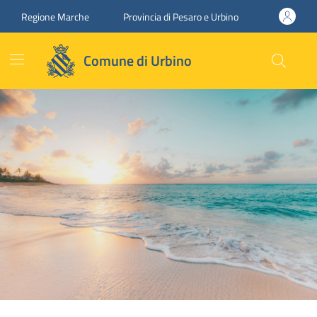
Vai ai contenuti
Vai al footer
Regione Marche
Provincia di Pesaro e Urbino
Comune di Urbino