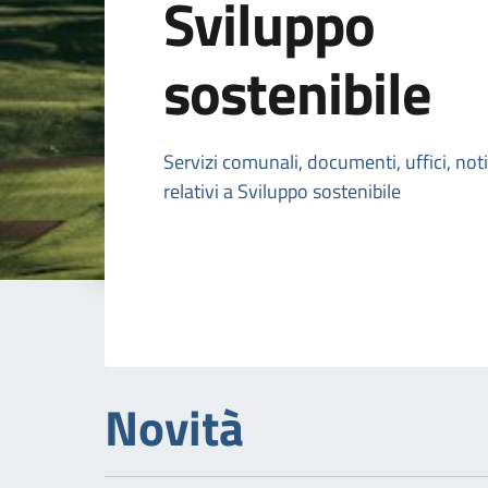
Sviluppo
sostenibile
Dettagli della n
Servizi comunali, documenti, uffici, not
relativi a Sviluppo sostenibile
Novità