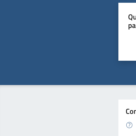
Qu
pa
Con