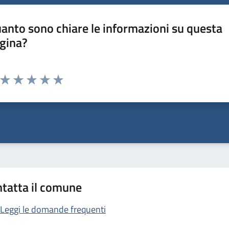
anto sono chiare le informazioni su questa
gina?
Valuta da 1 a 5 stelle la pagina
Valuta 1 stelle su 5
Valuta 2 stelle su 5
Valuta 3 stelle su 5
Valuta 4 stelle su 5
Valuta 5 stelle su 5
tatta il comune
Leggi le domande frequenti