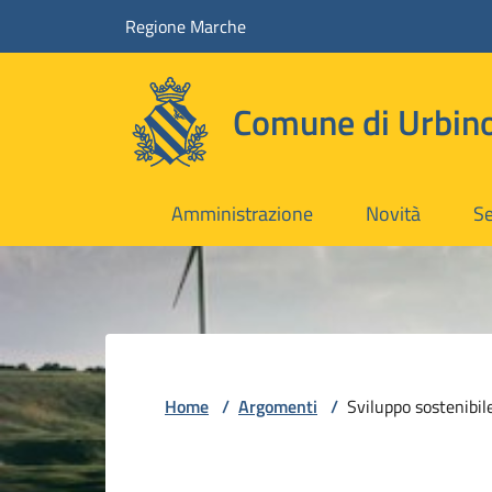
Vai ai contenuti
Vai al footer
Regione Marche
Comune di Urbin
Amministrazione
Novità
Se
Home
/
Argomenti
/
Sviluppo sostenibil