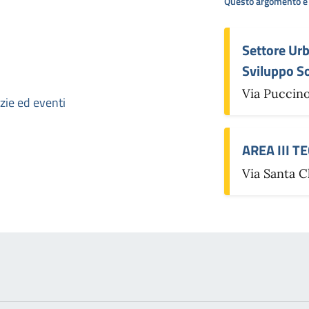
Questo argomento è 
Settore Urb
Sviluppo So
Via Puccino
otizia
izie ed eventi
AREA III T
Via Santa C