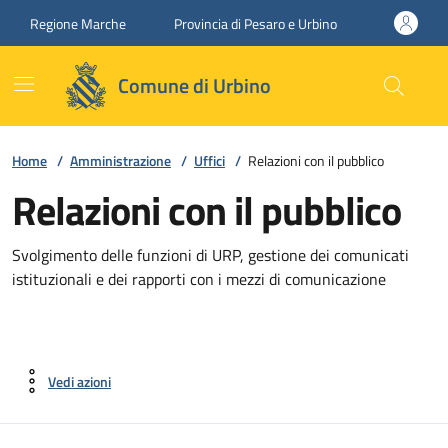
Vai ai contenuti
Vai al footer
Regione Marche
Provincia di Pesaro e Urbino
Comune di Urbino
Home
/
Amministrazione
/
Uffici
/
Relazioni con il pubblico
Relazioni con il pubblico
Svolgimento delle funzioni di URP, gestione dei comunicati
istituzionali e dei rapporti con i mezzi di comunicazione
Vedi azioni