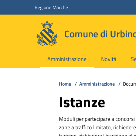
Vai ai contenuti
Vai al footer
Regione Marche
Comune di Urbin
Amministrazione
Novità
Se
Home
/
Amministrazione
/
Docum
Istanze
Moduli per partecipare a concorsi e
zone a traffico limitato, richiedere 
turismo, richiedere l'iscrizione alle