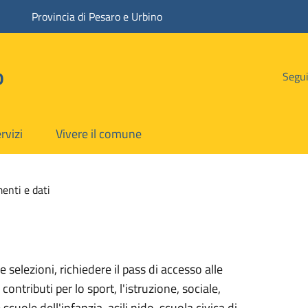
Provincia di Pesaro e Urbino
o
Segui
rvizi
Vivere il comune
enti e dati
 selezioni, richiedere il pass di accesso alle
contributi per lo sport, l'istruzione, sociale,
 scuole dell'infanzia, asili nido, scuola civica di