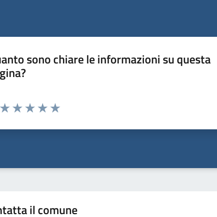
anto sono chiare le informazioni su questa
gina?
Valuta da 1 a 5 stelle la pagina
Valuta 1 stelle su 5
Valuta 2 stelle su 5
Valuta 3 stelle su 5
Valuta 4 stelle su 5
Valuta 5 stelle su 5
tatta il comune