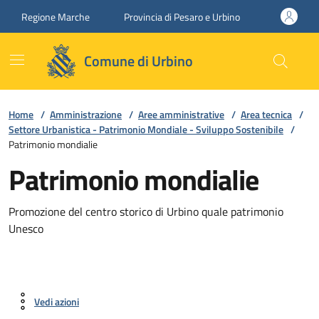
Vai ai contenuti
Vai al footer
Regione Marche
Provincia di Pesaro e Urbino
Comune di Urbino
Home
/
Amministrazione
/
Aree amministrative
/
Area tecnica
/
Settore Urbanistica - Patrimonio Mondiale - Sviluppo Sostenibile
/
Patrimonio mondialie
Patrimonio mondialie
Promozione del centro storico di Urbino quale patrimonio
Unesco
Vedi azioni