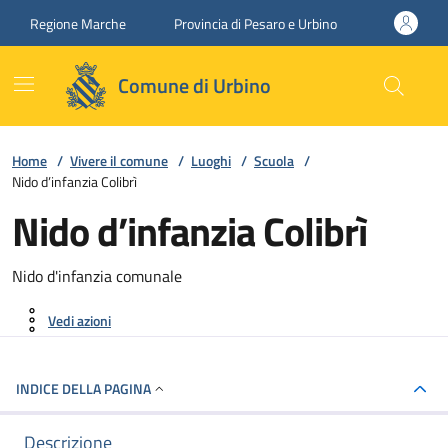
Vai ai contenuti
Vai al footer
Regione Marche
Provincia di Pesaro e Urbino
Comune di Urbino
Home
/
Vivere il comune
/
Luoghi
/
Scuola
/
Nido d’infanzia Colibrì
Nido d’infanzia Colibrì
Nido d'infanzia comunale
Vedi azioni
INDICE DELLA PAGINA
Descrizione