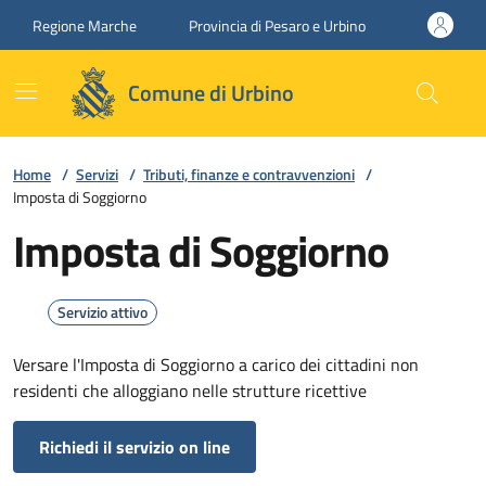
Vai ai contenuti
Vai al footer
Regione Marche
Provincia di Pesaro e Urbino
Comune di Urbino
Home
/
Servizi
/
Tributi, finanze e contravvenzioni
/
Imposta di Soggiorno
Imposta di Soggiorno
Servizio attivo
Versare l'Imposta di Soggiorno a carico dei cittadini non
residenti che alloggiano nelle strutture ricettive
Richiedi il servizio on line