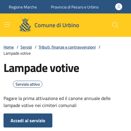
Vai ai contenuti
Vai al footer
Regione Marche
Provincia di Pesaro e Urbino
Comune di Urbino
Home
/
Servizi
/
Tributi, finanze e contravvenzioni
/
Lampade votive
Lampade votive
Servizio attivo
Pagare la prima attivazione ed il canone annuale delle
lampade votive nei cimiteri comunali
Accedi al servizio