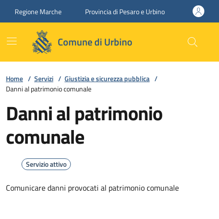
Vai ai contenuti
Vai al footer
Regione Marche
Provincia di Pesaro e Urbino
Comune di Urbino
Home
/
Servizi
/
Giustizia e sicurezza pubblica
/
Danni al patrimonio comunale
Danni al patrimonio
comunale
Servizio attivo
Comunicare danni provocati al patrimonio comunale