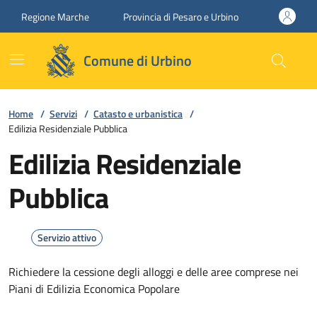
Vai ai contenuti
Vai al footer
Regione Marche
Provincia di Pesaro e Urbino
Comune di Urbino
Home
/
Servizi
/
Catasto e urbanistica
/
Edilizia Residenziale Pubblica
Edilizia Residenziale
Pubblica
Servizio attivo
Richiedere la cessione degli alloggi e delle aree comprese nei
Piani di Edilizia Economica Popolare