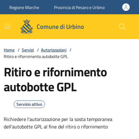
Vai ai contenuti
Vai al footer
Regione Marche
Provincia di Pesaro e Urbino
Comune di Urbino
Home
/
Servizi
/
Autorizzazioni
/
Ritiro e rifornimento autobotte GPL
Ritiro e rifornimento
autobotte GPL
Servizio attivo
Richiedere l'autorizzazione per la sosta temporanea
dell'autobotte GPL al fine del ritiro o rifornimento