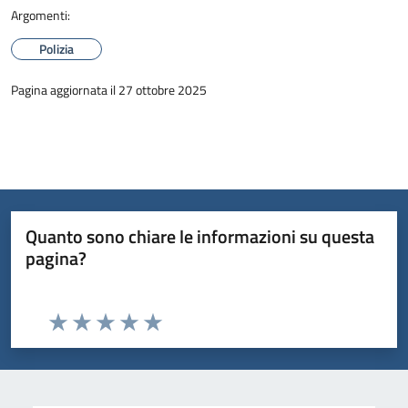
Argomenti:
Polizia
Pagina aggiornata il 27 ottobre 2025
Quanto sono chiare le informazioni su questa
pagina?
Valuta da 1 a 5 stelle la pagina
Valuta 1 stelle su 5
Valuta 2 stelle su 5
Valuta 3 stelle su 5
Valuta 4 stelle su 5
Valuta 5 stelle su 5