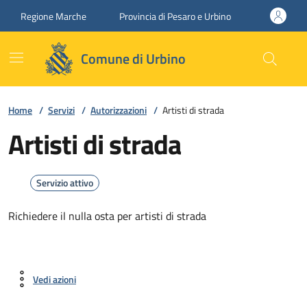
Vai ai contenuti
Vai al footer
Regione Marche
Provincia di Pesaro e Urbino
Comune di Urbino
Home
/
Servizi
/
Autorizzazioni
/
Artisti di strada
Artisti di strada
Servizio attivo
Richiedere il nulla osta per artisti di strada
Vedi azioni