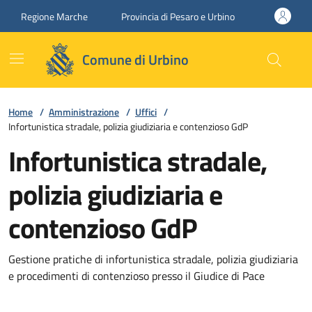
Vai ai contenuti
Vai al footer
Regione Marche
Provincia di Pesaro e Urbino
Comune di Urbino
Home
/
Amministrazione
/
Uffici
/
Infortunistica stradale, polizia giudiziaria e contenzioso GdP
Infortunistica stradale,
polizia giudiziaria e
contenzioso GdP
Gestione pratiche di infortunistica stradale, polizia giudiziaria
e procedimenti di contenzioso presso il Giudice di Pace