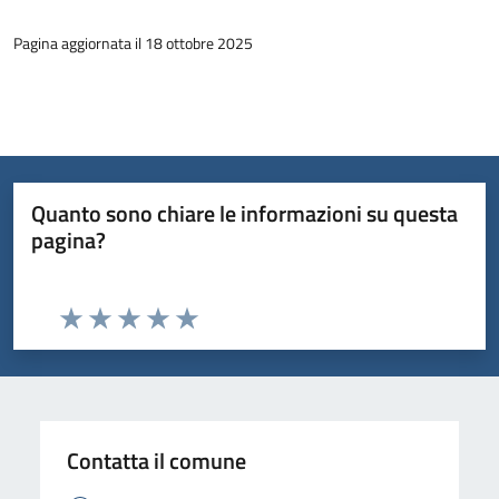
Pagina aggiornata il 18 ottobre 2025
Quanto sono chiare le informazioni su questa
pagina?
Valuta da 1 a 5 stelle la pagina
Valuta 1 stelle su 5
Valuta 2 stelle su 5
Valuta 3 stelle su 5
Valuta 4 stelle su 5
Valuta 5 stelle su 5
Contatta il comune