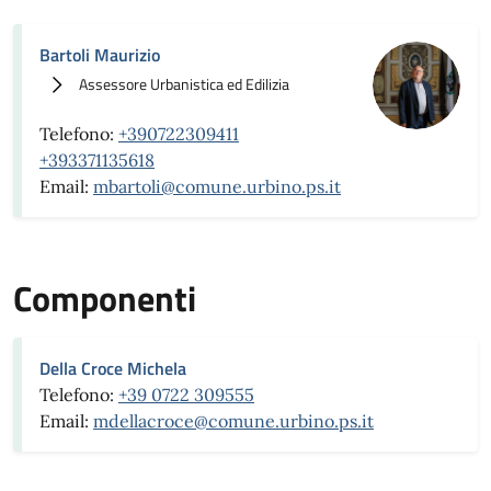
Bartoli Maurizio
Assessore Urbanistica ed Edilizia
Telefono:
+390722309411
+393371135618
Email:
mbartoli@comune.urbino.ps.it
Componenti
Della Croce Michela
Telefono:
+39 0722 309555
Email:
mdellacroce@comune.urbino.ps.it