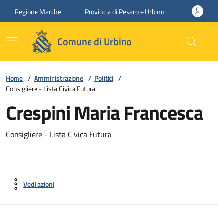
Vai ai contenuti
Vai al footer
Regione Marche
Provincia di Pesaro e Urbino
Comune di Urbino
Home
/
Amministrazione
/
Politici
/
Consigliere - Lista Civica Futura
Crespini Maria Francesca
Consigliere - Lista Civica Futura
Vedi azioni