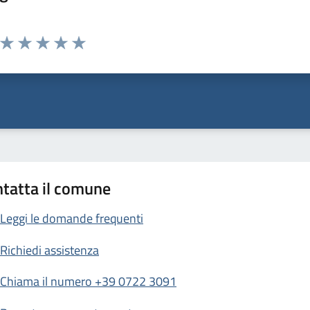
Valuta da 1 a 5 stelle la pagina
Valuta 1 stelle su 5
Valuta 2 stelle su 5
Valuta 3 stelle su 5
Valuta 4 stelle su 5
Valuta 5 stelle su 5
tatta il comune
Leggi le domande frequenti
Richiedi assistenza
Chiama il numero +39 0722 3091