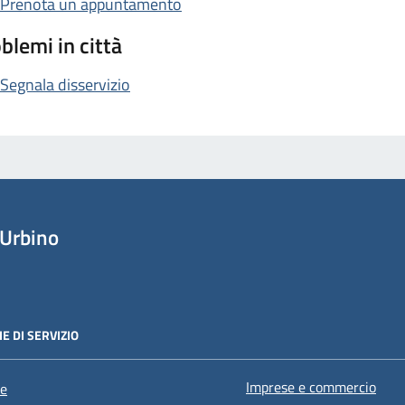
Prenota un appuntamento
blemi in città
Segnala disservizio
Urbino
E DI SERVIZIO
Imprese e commercio
e