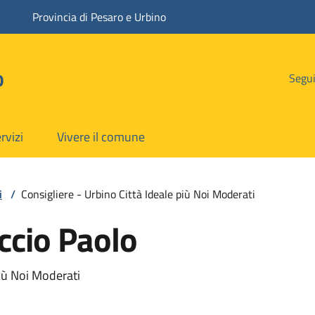
Provincia di Pesaro e Urbino
o
Segui
rvizi
Vivere il comune
i
/
Consigliere - Urbino Città Ideale più Noi Moderati
ccio Paolo
più Noi Moderati