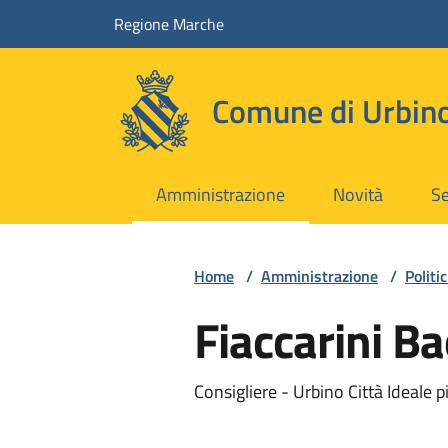
Vai ai contenuti
Vai al footer
Regione Marche
Comune di Urbin
Amministrazione
Novità
Se
Home
/
Amministrazione
/
Politic
Fiaccarini Ba
Consigliere - Urbino Città Ideale 