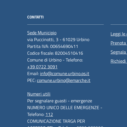
CONTATTI
Sede Municipio
Leggi le
via Puccinotti, 3 - 61029 Urbino
Prenota
Partita IVA: 00654690411
Segnala 
Codice fiscale: 82004510416
Comune di Urbino - Telefono:
Richiedi
+39 0722 3091
Email:
info@comune.urbino.ps.it
PEC:
comune.urbino@emarche.it
Numeri utili
Per segnalare guasti - emergenze
NUMERO UNICO DELLE EMERGENZE -
Telefono:
112
COMUNICAZIONE TARGA PER