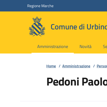
Vai ai contenuti
Vai al footer
Regione Marche
Comune di Urbin
Amministrazione
Novità
Se
Home
/
Amministrazione
/
Perso
Pedoni Paol