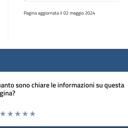
Pagina aggiornata il 02 maggio 2024
anto sono chiare le informazioni su questa
gina?
Valuta da 1 a 5 stelle la pagina
Valuta 1 stelle su 5
Valuta 2 stelle su 5
Valuta 3 stelle su 5
Valuta 4 stelle su 5
Valuta 5 stelle su 5