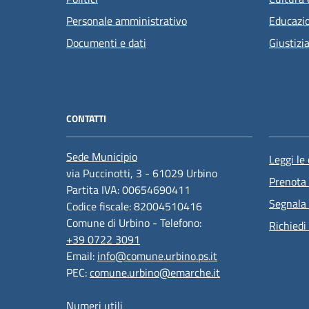
Personale amministrativo
Educazi
Documenti e dati
Giustizi
CONTATTI
Sede Municipio
Leggi le
via Puccinotti, 3 - 61029 Urbino
Prenota
Partita IVA: 00654690411
Segnala 
Codice fiscale: 82004510416
Comune di Urbino - Telefono:
Richiedi
+39 0722 3091
Email:
info@comune.urbino.ps.it
PEC:
comune.urbino@emarche.it
Numeri utili