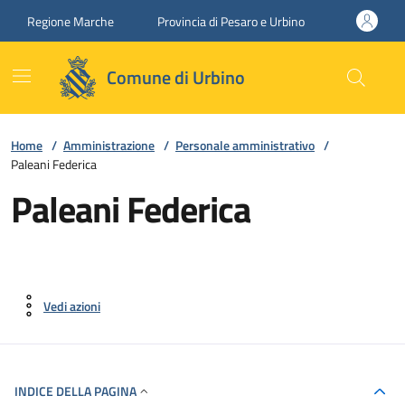
Vai ai contenuti
Vai al footer
Regione Marche
Provincia di Pesaro e Urbino
Comune di Urbino
Home
/
Amministrazione
/
Personale amministrativo
/
Paleani Federica
Paleani Federica
Vedi azioni
INDICE DELLA PAGINA