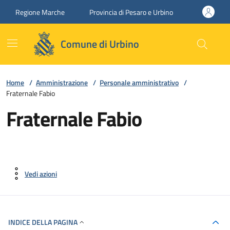
Vai ai contenuti
Vai al footer
Regione Marche
Provincia di Pesaro e Urbino
Comune di Urbino
Home
/
Amministrazione
/
Personale amministrativo
/
Fraternale Fabio
Fraternale Fabio
Vedi azioni
INDICE DELLA PAGINA